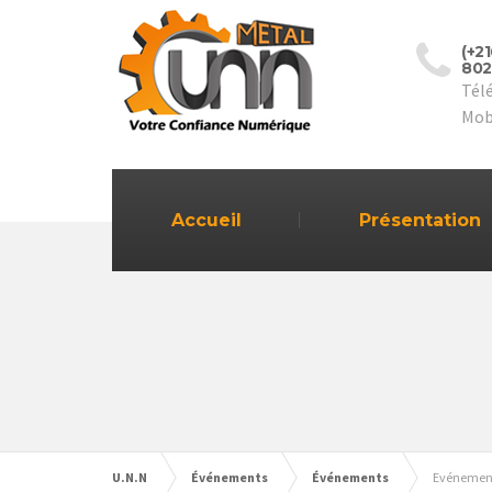
(+2
802
Tél
Mob
Accueil
Présentation
U.N.N
Événements
Événements
Evénement