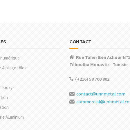
CES
CONTACT
Rue Taher Ben Achour N°1
 numérique
Téboulba Monastir - Tunisie
& pliage tôles
(+216) 58 700 802
e époxy
contact@unnmetal.com
ation
commercial@unnmetal.c
ation
rie Aluminium