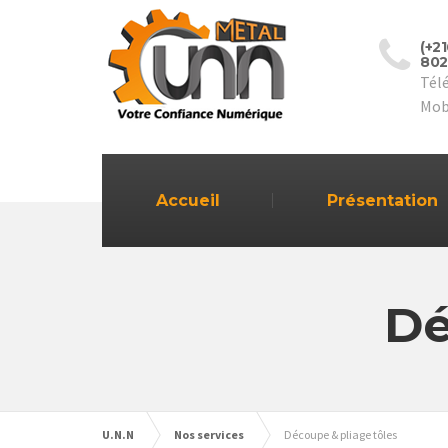
(+2
802
Tél
Mob
Accueil
Présentation
Dé
U.N.N
Nos services
Découpe & pliage tôles