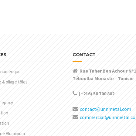
CES
CONTACT
Rue Taher Ben Achour N°1
 numérique
Téboulba Monastir - Tunisie
& pliage tôles
(+216) 58 700 802
e époxy
contact@unnmetal.com
ation
commercial@unnmetal.c
ation
rie Aluminium