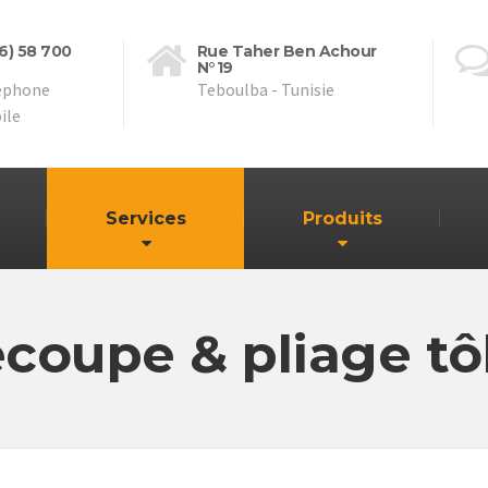
16) 58 700
Rue Taher Ben Achour
N°19
éphone
Teboulba - Tunisie
ile
Services
Produits
coupe & pliage tô