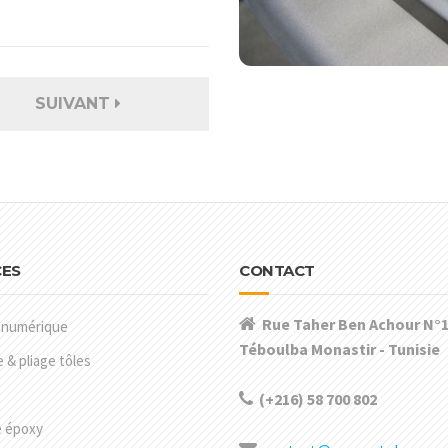
SUIVANT
CES
CONTACT
Rue Taher Ben Achour N°1
 numérique
Téboulba Monastir - Tunisie
& pliage tôles
(+216) 58 700 802
e époxy