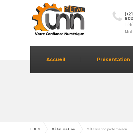
(+2
802
Tél
Mob
Accueil
Présentation
U.N.N
Métallisation
Métallisation porte maison