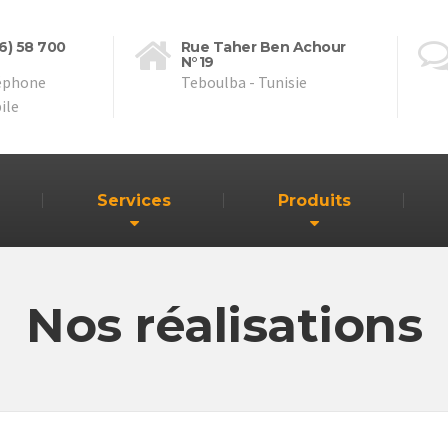
16) 58 700
Rue Taher Ben Achour
N°19
éphone
Teboulba - Tunisie
ile
Services
Produits
Nos réalisations