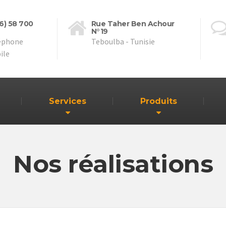
16) 58 700
Rue Taher Ben Achour
N°19
éphone
Teboulba - Tunisie
ile
Services
Produits
Nos réalisations