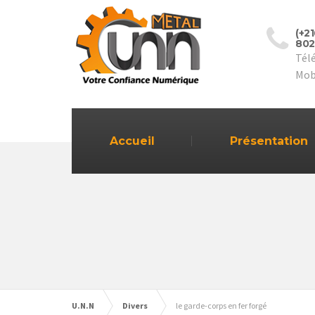
(+2
802
Tél
Mob
Accueil
Présentation
U.N.N
Divers
le garde-corps en fer forgé