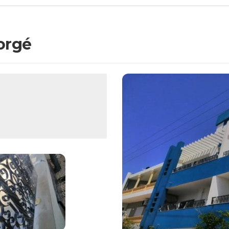
forgé